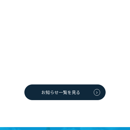
2019年04月15日
イベント情報
【終了しました】4/21(日) 道の駅/大館能代空港第102回
「大空市」開催のお知らせ
道の駅/大館能代空港第102回「大空市」の開催日が4月21日（日）
に決定しました。開催時間は10：00～14：00です。 ぜひお越しく
ださい！ ■大空市 at 旅客ター...
お知らせ一覧を見る