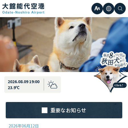
最新情報
弘前直行エアポートシャトル運行のお知らせ
文
言
検
日本語
小
字
語
索
Englis
中
サ
한국어
大
簡体中
イ
繁体中
ズ
2026.08.09 19:00
23.9℃
重要なお知らせ
2026年06月12日