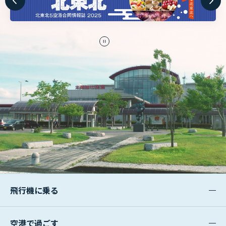
停
止
飛行機に乗る
空港で過ごす