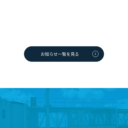
2024年10月13日
イベント情報
道の駅 大館能代空港第156回「大空市」開催♪
道の駅/大館能代空港第156回「大空市」を10月20日（日）に開催い
たします。開催時間は10:00～14:30です。 ■大空市 at 旅客ビル
前特設会場 ♪水産加工品、...
お知らせ一覧を見る