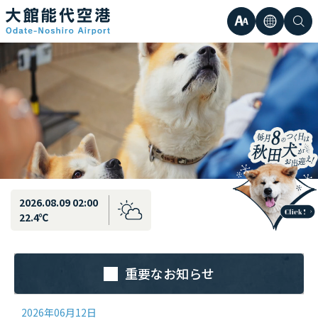
最新情報
弘前直行エアポートシャトル運行のお知らせ
文
言
検
日本語
小
字
語
索
Englis
中
サ
한국어
大
簡体中
イ
繁体中
ズ
2026.08.09 02:00
22.4℃
重要なお知らせ
2026年06月12日