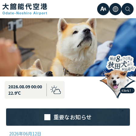
最新情報
弘前直行エアポートシャトル運行のお知らせ
文
言
検
日本語
小
字
語
索
Englis
中
サ
한국어
大
簡体中
イ
繁体中
ズ
2026.08.09 00:00
22.9℃
重要なお知らせ
2026年06月12日