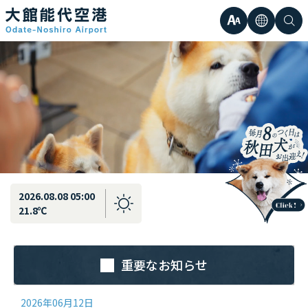
最新情報
弘前直行エアポートシャトル運行のお知らせ
文
言
検
日本語
小
字
語
索
Englis
中
サ
한국어
大
簡体中
イ
繁体中
ズ
2026.08.08 05:00
21.8℃
重要なお知らせ
2026年06月12日