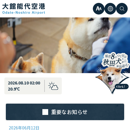
最新情報
弘前直行エアポートシャトル運行のお知らせ
文
言
検
日本語
小
字
語
索
Englis
中
サ
한국어
大
簡体中
イ
繁体中
ズ
2026.08.10 02:00
20.9℃
重要なお知らせ
2026年06月12日