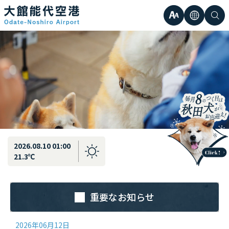
最新情報
弘前直行エアポートシャトル運行のお知らせ
文
言
検
日本語
小
字
語
索
Englis
中
サ
한국어
大
簡体中
イ
繁体中
ズ
2026.08.10 01:00
21.3℃
重要なお知らせ
2026年06月12日