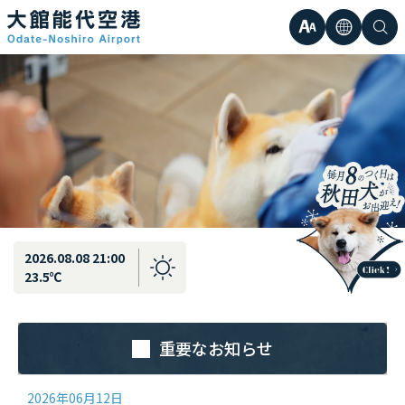
最新情報
弘前直行エアポートシャトル運行のお知らせ
文
言
検
日本語
小
字
語
索
Englis
中
サ
한국어
大
簡体中
イ
繁体中
ズ
2026.08.08 21:00
23.5℃
重要なお知らせ
2026年06月12日