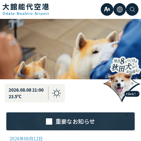
最新情報
弘前直行エアポートシャトル運行のお知らせ
文
言
検
日本語
小
字
語
索
Englis
中
サ
한국어
大
簡体中
イ
繁体中
ズ
2026.08.08 21:00
23.5℃
重要なお知らせ
2026年06月12日