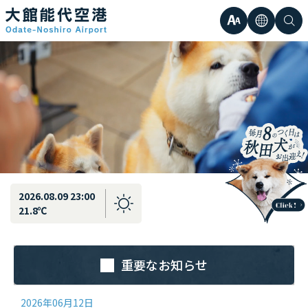
最新情報
弘前直行エアポートシャトル運行のお知らせ
文
言
検
日本語
小
字
語
索
Englis
中
サ
한국어
大
簡体中
イ
繁体中
ズ
2026.08.09 23:00
21.8℃
重要なお知らせ
2026年06月12日