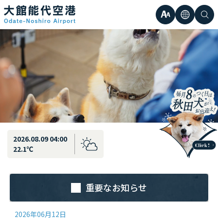
最新情報
弘前直行エアポートシャトル運行のお知らせ
文
言
検
日本語
小
字
語
索
Englis
中
サ
한국어
大
簡体中
イ
繁体中
ズ
2026.08.09 04:00
22.1℃
重要なお知らせ
2026年06月12日