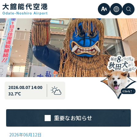
最新情報
弘前直行エアポートシャトル運行のお知らせ
文
言
検
日本語
小
字
語
索
Englis
中
サ
한국어
大
簡体中
イ
繁体中
ズ
2026.08.07 14:00
32.7℃
重要なお知らせ
2026年06月12日