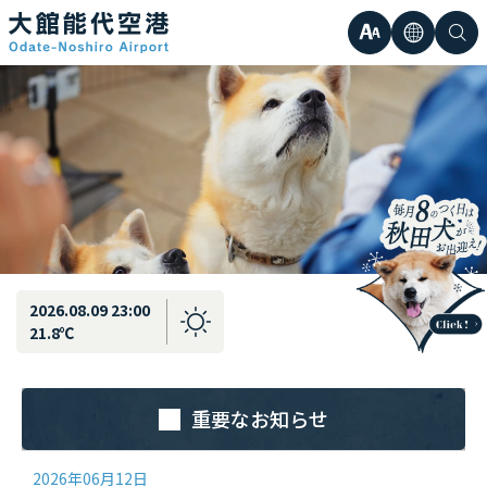
最新情報
弘前直行エアポートシャトル運行のお知らせ
文
言
検
日本語
小
字
語
索
Englis
中
サ
한국어
大
簡体中
イ
繁体中
ズ
2026.08.09 23:00
21.8℃
重要なお知らせ
2026年06月12日