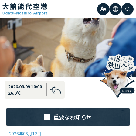
最新情報
弘前直行エアポートシャトル運行のお知らせ
文
言
検
日本語
小
字
語
索
Englis
中
サ
한국어
大
簡体中
イ
繁体中
ズ
2026.08.09 10:00
26.0℃
重要なお知らせ
2026年06月12日