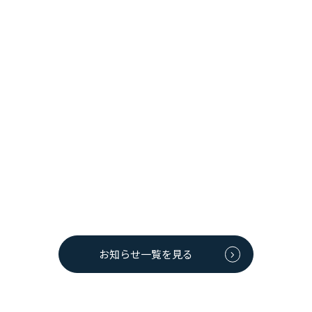
2019年11月12日
イベント情報
【終了しました】11/17(日) 道の駅/大館能代空港第109回
「大空市」開催のお知らせ
道の駅/大館能代空港第109回「大空市」の開催日が11月17日（日）
に決定しました。開催時間は10：00～14：00です。 ぜひお越しく
ださい！ ■大空市 at 旅客タ...
お知らせ一覧を見る