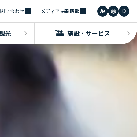
問い合わせ
メディア掲載情報
文
言
検
小
日本語
字
語
索
観光
施設・サービス
中
Engli
サ
大
한국어
イ
・観光INDEX
ビスINDEX
要な方へ
電車
待合室・会議室（予約申込）
簡体中
ズ
合タクシー
学（予約申込）
レンタカー
その他サービス施設
観光
繁体中