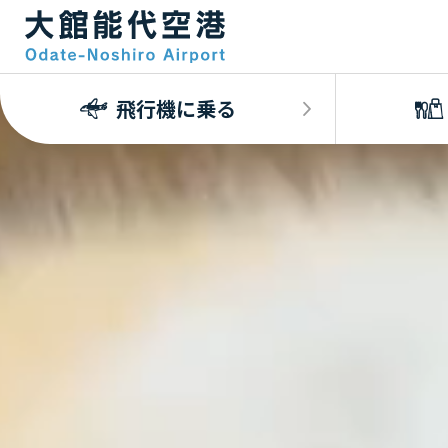
飛行機に乗る
最新情報
弘前直行エアポートシャトル運行のお知らせ