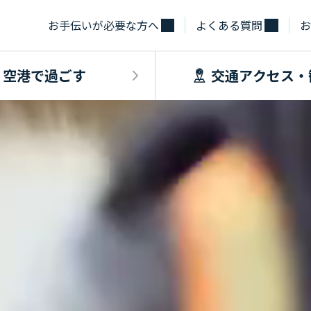
お手伝いが必要な方へ
よくある質問
お
空港で過ごす
交通アクセス・
飛行機に乗るINDEX
空港で過ごすINDEX
交通アクセス
施設・サー
フライト情報
フロアマップ
出発手続き
レストラン
バス
お手伝いが必
到着手続き
カフェ
貨物
お土産
タクシー・乗
取材・団体見
駐車場