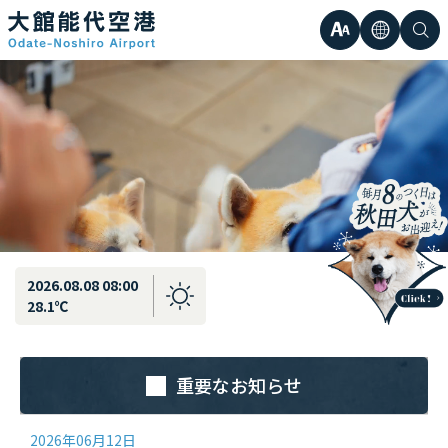
最新情報
弘前直行エアポートシャトル運行のお知らせ
文
言
検
日本語
小
字
語
索
Englis
中
サ
한국어
大
簡体中
イ
繁体中
ズ
2026.08.08 08:00
28.1℃
重要なお知らせ
2026年06月12日