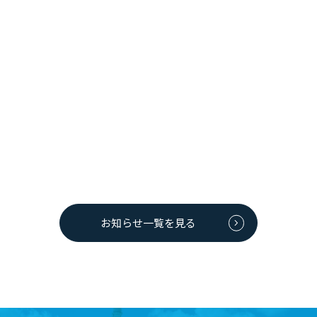
2021年08月11日
店舗からのお知らせ
【8/12更新】レストラン「ポートワン」7～9月は毎週日曜
日限定で特別ランチメニューをご提供！
レストラン「ポートワン」では、７～９月の日曜日限定で『きまぐ
れランチ』をご提供いたします。 毎週変わる特別ランチで、メニュ
ーは当日ご来店後のお楽しみ...
お知らせ一覧を見る