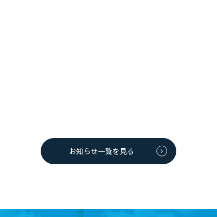
2022年03月10日
店舗からのお知らせ
【ANA FESTAよりお知らせ】3/20（日）ANA機内食を特
別販売します！10セット限定販売です！
大館能代空港2階売店「ANA FESTA」では、
3/20（日）ANA国際線エコノミークラス機内食を販売いたします。
発売から9か月でシリーズ累計約1...
お知らせ一覧を見る