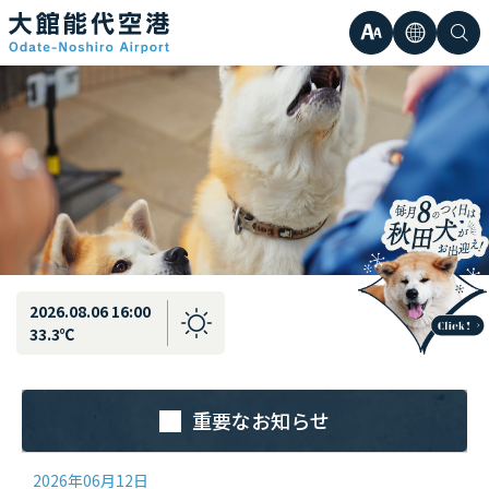
最新情報
弘前直行エアポートシャトル運行のお知らせ
文
言
検
日本語
小
字
語
索
Englis
中
サ
한국어
大
簡体中
イ
繁体中
ズ
2026.08.06 16:00
33.3℃
重要なお知らせ
2026年06月12日