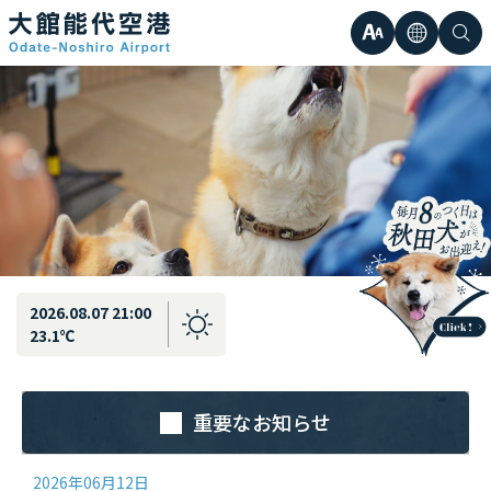
最新情報
弘前直行エアポートシャトル運行のお知らせ
文
言
検
日本語
小
字
語
索
Englis
中
サ
한국어
大
簡体中
イ
繁体中
ズ
2026.08.07 21:00
23.1℃
重要なお知らせ
2026年06月12日