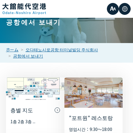
글
언
공항에서 보내기
작은
자
어
중간
크
ホーム
오다테노시로공항 터미널빌딩 주식회사
공항에서 보내기
큰
기
층별 지도
"포트원" 레스토랑
1층 2층 3층 ...
영업시간：9:30～18:00