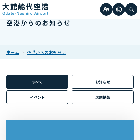
文
言
検
空港からのお知らせ
日本語
小
字
語
索
Englis
中
サ
한국어
ホーム
空港からのお知らせ
大
簡体中
イ
繁体中
すべて
お知らせ
ズ
イベント
店舗情報