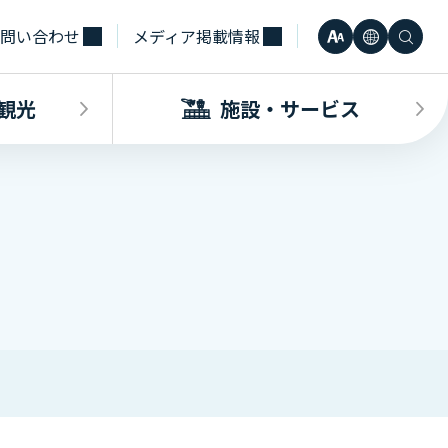
問い合わせ
メディア掲載情報
文
言
検
小
日本語
字
語
索
観光
施設・サービス
中
Engli
サ
大
한국어
イ
・観光INDEX
ビスINDEX
要な方へ
電車
待合室・会議室（予約申込）
簡体中
ズ
合タクシー
学（予約申込）
レンタカー
その他サービス施設
観光
繁体中