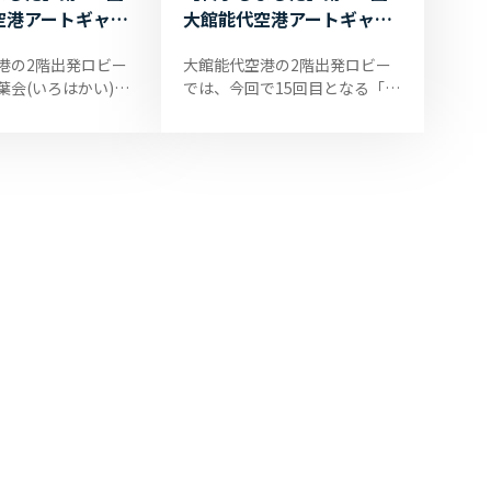
空港アートギャラ
大館能代空港アートギャラ
のお知らせ
リー開催のお知らせ
港の2階出発ロビー
大館能代空港の2階出発ロビー
葉会(いろはかい)」
では、今回で15回目となる「艸
水彩画11点を展示し
萌会(そうほうかい)」の皆さん
。 展示期間は、9月7
の透明水彩画11点と水墨画7点
っております。 ぜひ
を展示しております。 展示期間
は、8月...