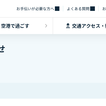
お手伝いが必要な方へ
よくある質問
お
空港で過ごす
交通アクセス・
せ
飛行機に乗るINDEX
空港で過ごすINDEX
交通アクセス
施設・サー
フライト情報
フロアマップ
出発手続き
レストラン
バス
お手伝いが必
到着手続き
カフェ
貨物
お土産
タクシー・乗
取材・団体見
駐車場