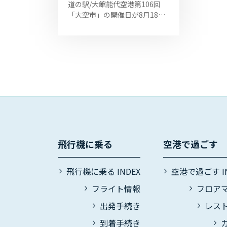
道の駅/大館能代空港第106回
せ
「大空市」の開催日が8月18日
（日）に決定しました。開催時
間は10：00～14：00です。 ぜ
ひお越しください！ ※情報は随
時更新して...
飛行機に乗る
空港で過ごす
飛行機に乗る INDEX
空港で過ごす IN
フライト情報
フロア
出発手続き
レス
到着手続き