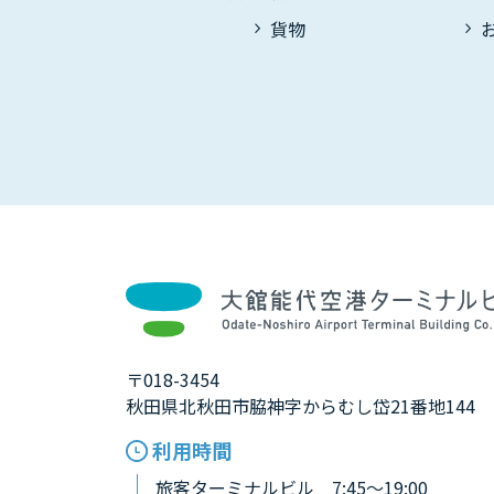
貨物
〒018-3454
秋田県北秋田市脇神字からむし岱21番地144
利用時間
旅客ターミナルビル 7:45～19:00