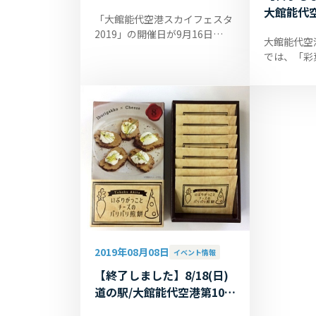
空港スカイフェスタ2019」
大館能代
「大館能代空港スカイフェスタ
開催のお知らせ
リー開催
2019」の開催日が9月16日
大館能代空
(月・祝)に決定いたしました。
では、「彩
今回は初めての企画「10分の1
の皆さんの
マラソン」が行われます。普段
ております
は立ち入るこ...
日までとな
大館...
2019年08月08日
イベント情報
【終了しました】8/18(日)
道の駅/大館能代空港第106
回「大空市」開催のお知ら