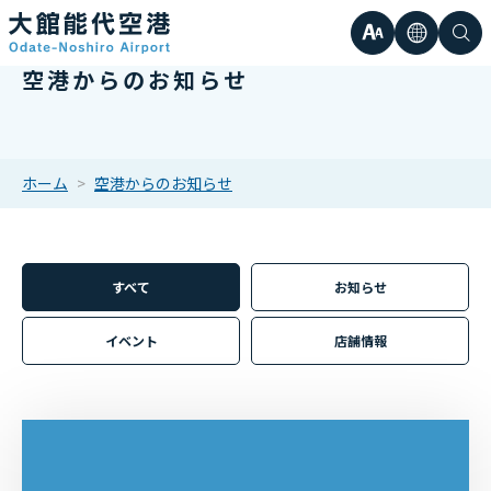
文
言
検
空港からのお知らせ
日本語
小
字
語
索
Englis
中
サ
한국어
ホーム
空港からのお知らせ
大
簡体中
イ
繁体中
すべて
お知らせ
ズ
イベント
店舗情報