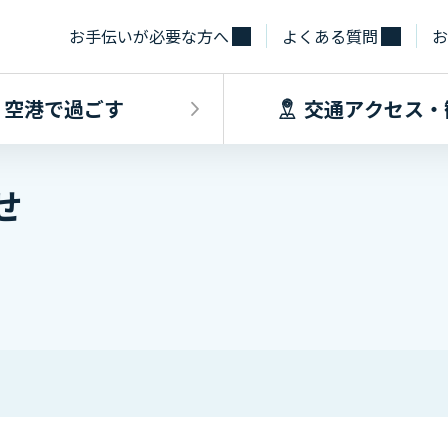
お手伝いが必要な方へ
よくある質問
お
空港で過ごす
交通アクセス・
せ
飛行機に乗るINDEX
空港で過ごすINDEX
交通アクセス
施設・サー
フライト情報
フロアマップ
出発手続き
レストラン
バス
お手伝いが必
到着手続き
カフェ
貨物
お土産
タクシー・乗
取材・団体見
駐車場