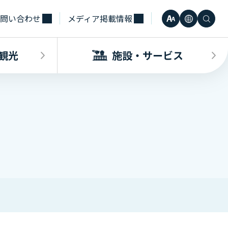
問い合わせ
メディア掲載情報
文
言
検
小
日本語
字
語
索
観光
施設・サービス
中
Engli
サ
大
한국어
イ
・観光INDEX
ビスINDEX
要な方へ
電車
待合室・会議室（予約申込）
簡体中
ズ
合タクシー
学（予約申込）
レンタカー
その他サービス施設
観光
繁体中