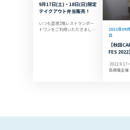
9月17日(土)・18日(日)限定
テイクアウト弁当販売！
いつも空港2階レストランポー
2022年09月
トワンをご利用いただきまして
日
ありがとうございます。 ポート
ワンより、9月17日(土)・18日
【秋田CAR
(日)2日間だけの特別プライスの
FES 2
テイク...
犬マスコ
2022.9.
して準備
高橋優主
秋田CARAVA
会場の物販
FESTA
空港オリ...