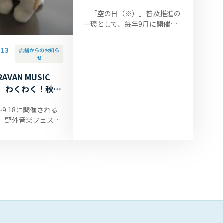
らせ
「空の日（※）」普及推進の
一環として、毎年9月に開催し
ております「空の日イベント／
大館能代空港スカイフェスタ」
13
店舗からのお知ら
を下記のとおり開催いたしま
せ
す。 な...
AVAN MUSIC
022】わくわく！秋田
ットも、おしゃれ
17～9.18に開催される
中です。
催 野外音楽フェス
N MUSIC FES 2022
ブースに、ANA
大館能代店も、大館能代