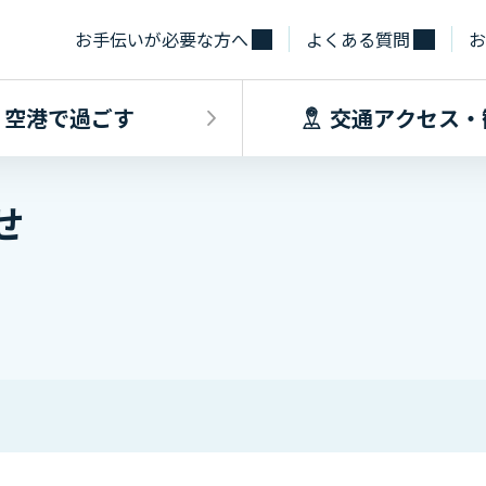
お手伝いが必要な方へ
よくある質問
お
空港で過ごす
交通アクセス・
せ
飛行機に乗るINDEX
空港で過ごすINDEX
交通アクセス
施設・サー
フライト情報
フロアマップ
出発手続き
レストラン
バス
お手伝いが必
到着手続き
カフェ
貨物
お土産
タクシー・乗
取材・団体見
駐車場