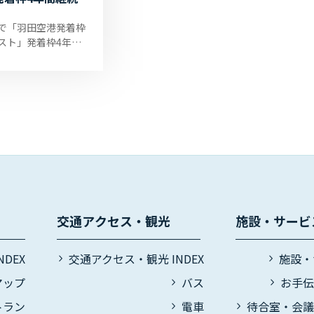
で「羽田空港発着枠
スト」発着枠4年間
 いつも大館能代空港
ただき、誠にありが
ます。 国土交通省は
交通アクセス・観光
施設・サービ
DEX
交通アクセス・観光 INDEX
施設・
マップ
バス
お手
トラン
電車
待合室・会