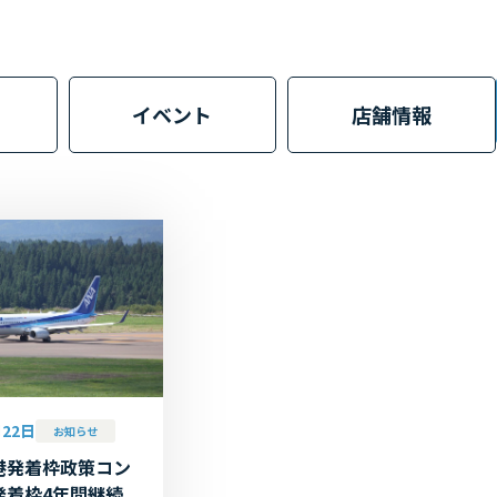
イベント
店舗情報
月22日
お知らせ
港発着枠政策コン
発着枠4年間継続