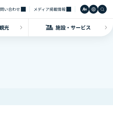
問い合わせ
メディア掲載情報
文
言
検
小
日本語
字
語
索
観光
施設・サービス
中
Engli
サ
大
한국어
イ
・観光INDEX
ビスINDEX
要な方へ
電車
待合室・会議室（予約申込）
簡体中
ズ
合タクシー
学（予約申込）
レンタカー
その他サービス施設
観光
繁体中