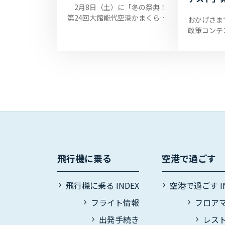
2月8日（土）に「冬の祭典！
第24回大館能代空港かまくらん
おかげさま
ど」を開催いたします！楽しい
政策コンテ
イベントを準備してお待ちして
継続決定❗️
おりますので、当日は大館能代
をご愛顧い
空港へ...
とうござい
1月2...
飛行機に乗る
空港で過ごす
飛行機に乗る INDEX
空港で過ごす IN
フライト情報
フロア
出発手続き
レス