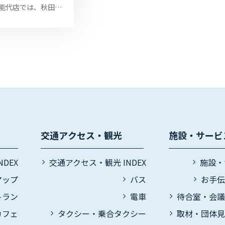
大館能代店では、秋田県
千歳盛酒造」の日本
る試飲会を開催して
 画像の３点は、現在
大...
交通アクセス・観光
施設・サービ
DEX
交通アクセス・観光 INDEX
施設・
マップ
バス
お手
トラン
電車
待合室・会
カフェ
タクシー・乗合タクシー
取材・団体