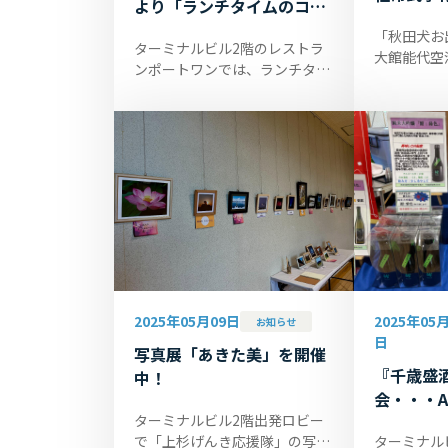
より「ランチタイムのコー
ヒー提供」についてお知ら
「秋田犬お
ターミナルビル2階のレストラ
せ
大館能代空
ンポートワンでは、ランチタイ
会）」がま
ムで無料で提供しておりますコ
ることを記
ーヒーを6月1日より「100円
空港ターミ
（税込）飲み放題」にてご提供
『あきたい..
させていた...
2025年05月09日
2025年05月
お知らせ
日
写真展「あきた美」を開催
『千歳盛
中！
会・・・AN
ターミナルビル2階出発ロビー
で「上杉げんき応援隊」の写真
ターミナル