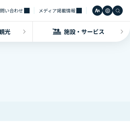
問い合わせ
メディア掲載情報
文
言
検
小
日本語
字
語
索
観光
施設・サービス
中
Engli
サ
大
한국어
イ
・観光INDEX
ビスINDEX
要な方へ
電車
待合室・会議室（予約申込）
簡体中
ズ
合タクシー
学（予約申込）
レンタカー
その他サービス施設
観光
繁体中