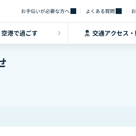
お手伝いが必要な方へ
よくある質問
お
空港で過ごす
交通アクセス・
せ
飛行機に乗るINDEX
空港で過ごすINDEX
交通アクセス
施設・サー
フライト情報
フロアマップ
出発手続き
レストラン
バス
お手伝いが必
到着手続き
カフェ
貨物
お土産
タクシー・乗
取材・団体見
駐車場