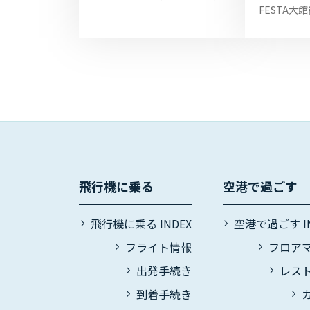
展『あきた美』を開催しており
FESTA
ます。安の滝（北秋田市）はじ
鹿角市の「
め当地の風景を題材に六切、四
酒を味わえ
切、A4、...
おります。
ANA FESTA
飛行機に乗る
空港で過ごす
飛行機に乗る INDEX
空港で過ごす IN
フライト情報
フロア
出発手続き
レス
到着手続き