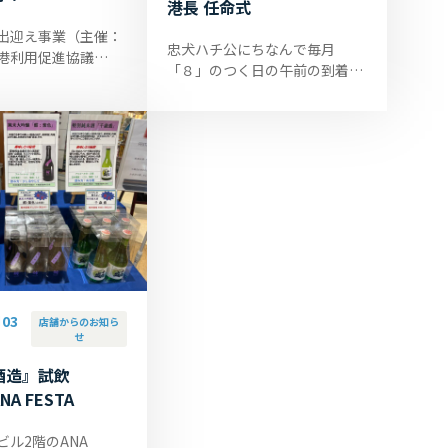
港長 任命式
出迎え事業（主催：
忠犬ハチ公にちなんで毎月
港利用促進協議
「８」のつく日の午前の到着便
もなく10年目を迎え
に合わせて実施しております
念して、５月18日、
「秋田犬お出迎え事業（主催：
ナルビル芝生広場で
大館能代空港利用促進協議
.
会）」がまもなく1...
03
店舗からのお知ら
せ
酒造』試飲
A FESTA
ビル2階のANA