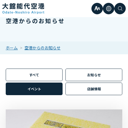
文
言
検
空港からのお知らせ
日本語
小
字
語
索
Englis
中
サ
한국어
ホーム
空港からのお知らせ
大
簡体中
イ
繁体中
すべて
お知らせ
ズ
イベント
店舗情報