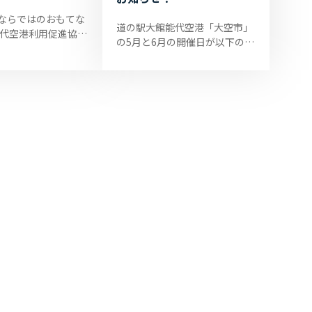
ならではのおもてな
道の駅大館能代空港「大空市」
能代空港利用促進協議
の5月と6月の開催日が以下のと
5年度も「秋田犬の
おり決まりました。ご来場をお
事業を継続しており
待ちしております。 第139回大
犬ハチ公』にちなん
空市 5月21日（日） 10:00～
14:0...