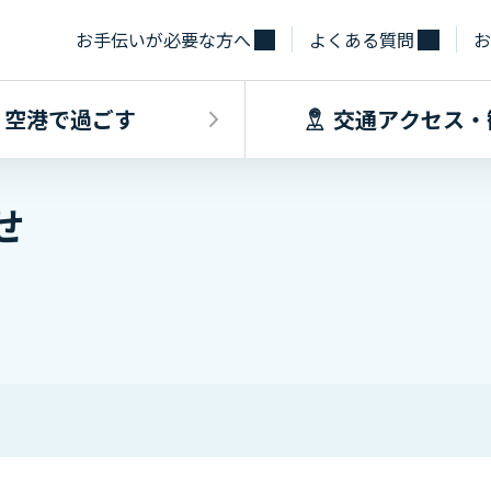
お手伝いが必要な方へ
よくある質問
お
空港で過ごす
交通アクセス・
せ
飛行機に乗るINDEX
空港で過ごすINDEX
交通アクセス
施設・サー
フライト情報
フロアマップ
出発手続き
レストラン
バス
お手伝いが必
到着手続き
カフェ
貨物
お土産
タクシー・乗
取材・団体見
駐車場