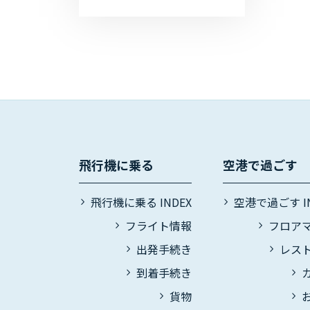
開催いたします。開催時間は
10:00～14:00です。ただし、新
型コロナウイルス感染拡大状況
によっては、...
飛行機に乗る
空港で過ごす
飛行機に乗る INDEX
空港で過ごす IN
フライト情報
フロア
出発手続き
レス
到着手続き
貨物