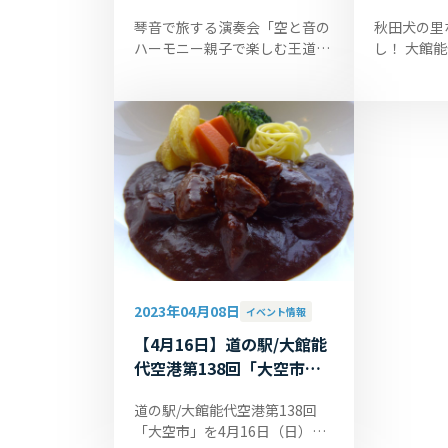
琴音で旅する演奏会「空と音の
秋田犬の里
ハーモニー親子で楽しむ王道メ
し！ 大館
ドレー」 大館市の琴のサークル
会では令和
『K’sisters たのし筝（そ
お出迎え」
う）』の皆様が初出演されま
ます。『忠
す。 詳細は...
で毎月...
2023年04月08日
イベント情報
【4月16日】道の駅/大館能
代空港第138回「大空市」
開催♪
道の駅/大館能代空港第138回
「大空市」を4月16日（日）に