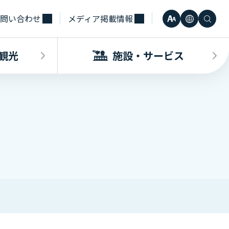
問い合わせ
メディア掲載情報
文
言
検
小
日本語
字
語
索
観光
施設・サービス
中
Engli
サ
大
한국어
イ
・観光INDEX
ビスINDEX
要な方へ
電車
待合室・会議室（予約申込）
簡体中
ズ
合タクシー
学（予約申込）
レンタカー
その他サービス施設
観光
繁体中