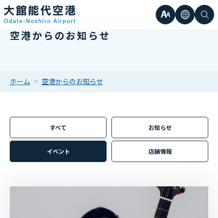
文
言
検
空港からのお知らせ
日本語
小
字
語
索
Englis
中
サ
한국어
ホーム
空港からのお知らせ
大
簡体中
イ
繁体中
すべて
お知らせ
ズ
イベント
店舗情報