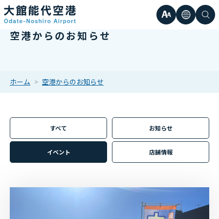
文
言
検
空港からのお知らせ
日本語
小
字
語
索
Englis
中
サ
한국어
ホーム
空港からのお知らせ
大
簡体中
イ
繁体中
すべて
お知らせ
ズ
イベント
店舗情報