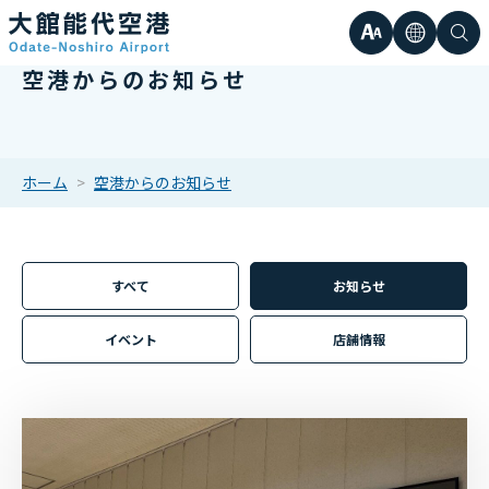
文
言
検
空港からのお知らせ
日本語
小
字
語
索
Englis
中
サ
한국어
ホーム
空港からのお知らせ
大
簡体中
イ
繁体中
すべて
お知らせ
ズ
イベント
店舗情報