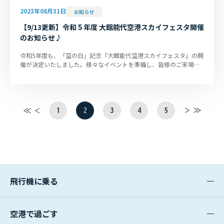
2023年08月31日
お知らせ
【9/13更新】令和５年度 大館能代空港スカイフェスタ開催
のお知らせ♪
令和5年度も、「空の日」記念『大館能代空港スカイフェスタ』の開
催が決定いたしました。様々なイベントを準備し、皆様のご来場を
お待ちしております。 ※タイ...
1
2
3
4
5
最
前
次
最
初
へ
へ
後
へ
へ
飛行機に乗る
空港で過ごす