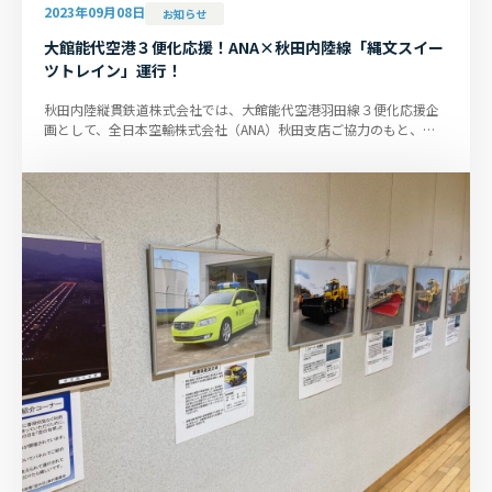
2023年09月08日
お知らせ
大館能代空港３便化応援！ANA×秋田内陸線「縄文スイー
ツトレイン」運行！
秋田内陸縦貫鉄道株式会社では、大館能代空港羽田線３便化応援企
画として、全日本空輸株式会社（ANA）秋田支店ご協力のもと、
「縄文スイーツトレイン」を９月...