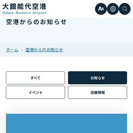
文
言
検
空港からのお知らせ
日本語
小
字
語
索
Englis
中
サ
한국어
ホーム
空港からのお知らせ
大
簡体中
イ
繁体中
すべて
お知らせ
ズ
イベント
店舗情報