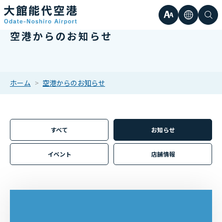
文
言
検
空港からのお知らせ
日本語
小
字
語
索
Englis
中
サ
한국어
ホーム
空港からのお知らせ
大
簡体中
イ
繁体中
すべて
お知らせ
ズ
イベント
店舗情報