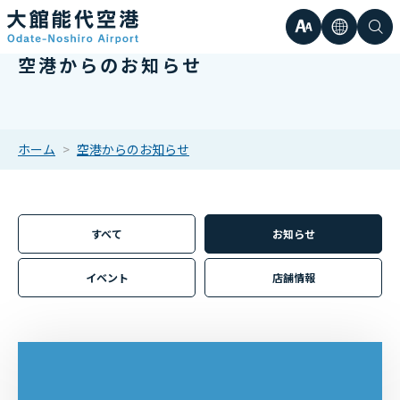
文
言
検
空港からのお知らせ
日本語
小
字
語
索
Englis
中
サ
한국어
ホーム
空港からのお知らせ
大
簡体中
イ
繁体中
すべて
お知らせ
ズ
イベント
店舗情報