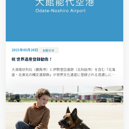
2021年05月28日
お知らせ
祝 世界遺産登録勧告！
大湯環状列石（鹿角市）と伊勢堂岱遺跡（北秋田市）を含む『北海
道・北東北の縄文遺跡群』が世界文化遺産に登録される見通しにな
りました。７月の正式決定ま...