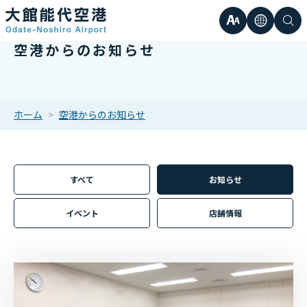
文
言
検
空港からのお知らせ
日本語
小
字
語
索
Englis
中
サ
한국어
ホーム
空港からのお知らせ
大
簡体中
イ
繁体中
すべて
お知らせ
ズ
イベント
店舗情報