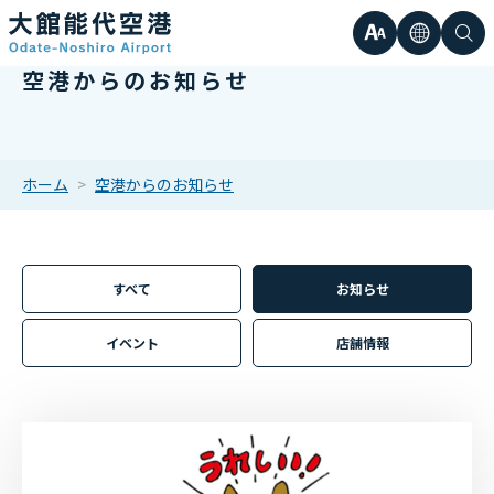
文
言
検
空港からのお知らせ
日本語
小
字
語
索
Englis
中
サ
한국어
ホーム
空港からのお知らせ
大
簡体中
イ
繁体中
すべて
お知らせ
ズ
イベント
店舗情報