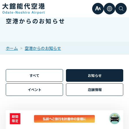
文
言
検
空港からのお知らせ
日本語
小
字
語
索
Englis
中
サ
한국어
ホーム
空港からのお知らせ
大
簡体中
イ
繁体中
すべて
お知らせ
ズ
イベント
店舗情報