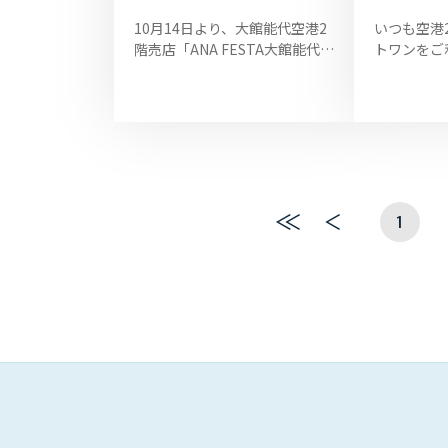
10月14日より、大館能代空港2
いつも空港
階売店「ANA FESTA大館能代
トワンをご
店」でも、全国旅行支援／秋田
とうござい
を旅しようキャンペーンの『あ
は、10月12
きたびクーポン』のお取り扱い
メニューを
を開始いた...
きま...
1
最
前
初
へ
へ