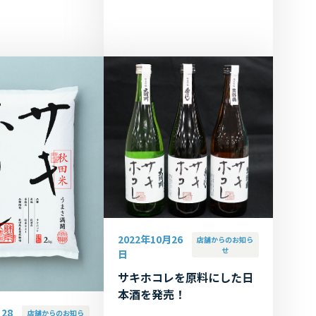
て、ジェラート(定
催される「2022年ハチ公生誕祭
0円)の割引(120円
99年」に合わせ、『HACHIKO
COOKIE』...
2022年10月26
店舗からのお知ら
せ
日
サキホコレを原料にした日
本酒を発売！
28
店舗からのお知ら