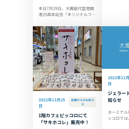
8月5・6
本日7月29日、大館能代空港開
（11:00～...
港25周年記念「オリジナルフレ
ーム切手」を発売いたしまし
た。 取扱はターミナルビル1階
のカフェピッコロです。84円切
手が5枚...
2022年11月
日
ジェラー
知らせ
2022年12月25
店舗からのお知ら
せ
日
ターミナル
1階カフェピッコロにて
ッコロでは
「サキホコレ」販売中！
ンクラブ『