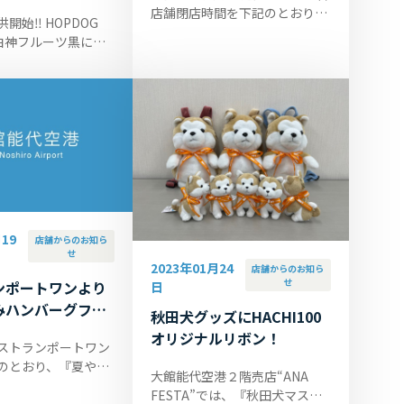
店舗閉店時間を下記のとおり延
開始‼ HOPDOG
長いたします。 レストランポー
G白神フルーツ黒にん
トワン 営業時間／9:30～
の黒』750円 (おつ
18:00 →19:00閉店（ラストオ
港ターミナルビル1F
ーダー18:2...
ッコロでは、3月21
..
19
店舗からのお知ら
せ
2023年01月24
店舗からのお知ら
せ
ンポートワンより
日
みハンバーグフェ
秋田犬グッズにHACHI100
のお知らせ
オリジナルリボン！
ストランポートワン
のとおり、『夏やす
大館能代空港２階売店“ANA
グフェア』を実施い
FESTA”では、『秋田犬マスコ
日時 7月29・30日／