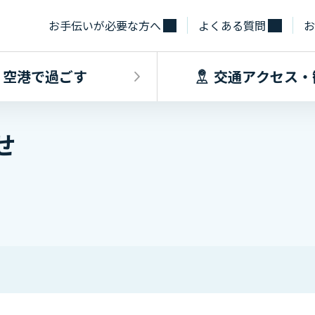
お手伝いが必要な方へ
よくある質問
お
空港で過ごす
交通アクセス・
せ
飛行機に乗るINDEX
空港で過ごすINDEX
交通アクセス
施設・サー
フライト情報
フロアマップ
出発手続き
レストラン
バス
お手伝いが必
到着手続き
カフェ
貨物
お土産
タクシー・乗
取材・団体見
駐車場