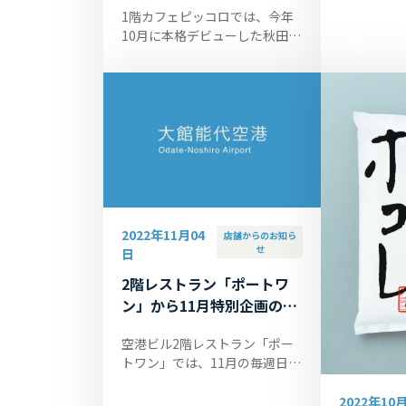
の特典とし
1階カフェピッコロでは、今年
価・税込32
10月に本格デビューした秋田米
OFF)を続...
新品種「サキホコレ」を販売し
ております（お求めやすい2kg
袋と2合袋をお取り扱いしてお
ります）。...
2022年11月04
店舗からのお知ら
せ
日
2階レストラン「ポートワ
ン」から11月特別企画のお
知らせ
空港ビル2階レストラン「ポー
トワン」では、11月の毎週日曜
日のみ限定で下記の特別メニュ
ーをご提供いたします。ぜひご
2022年10月