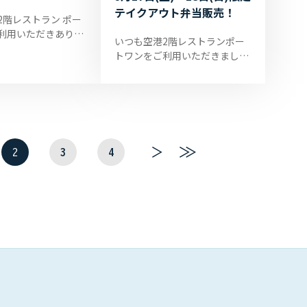
テイクアウト弁当販売！
2階レストラン ポー
利用いただきありが
いつも空港2階レストランポー
ます。 ポートワンで
トワンをご利用いただきまして
日(水)・26日(水) の
ありがとうございます。 ポート
限定し営業させて頂
ワンより、9月17日(土)・18日
(日)2日間だけの特別プライスの
テイク...
2
3
4
次
最
へ
後
へ