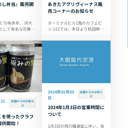
あきたアグリヴィーナス販
めし弁当』販売開
売コーナーのお知らせ
ターミナルビル1階のカフェピ
て70有余年、JR大
ッコロでは、本日より秋田県女
として有名な花善の
性農業者ネットワーク「あきた
当』を11月1日より
アグリヴィーナスネットワー
港1階カフェピッコ
ク」の農産加工品を販売してお
ております。価格は
ります。こ...
.
2024年01月03
店舗からのお知ら
せ
日
21
店舗からのお知ら
せ
2024年1月3日の営業時間に
ついて
くを使ったクラフ
提供開始！
1月3日の飛行機遅延に伴い、各