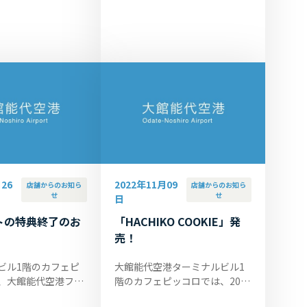
ット』と『秋田犬ぬいぐるみリ
日のランチタイム
ュック＆ポシェット』を
「HACHI100オリジナルリボ
ン」付きで販売しており...
26
2022年11月09
店舗からのお知ら
店舗からのお知ら
せ
せ
日
トの特典終了のお
「HACHIKO COOKIE」発
売！
ビル1階のカフェピ
大館能代空港ターミナルビル1
、大館能代空港ファ
階のカフェピッコロでは、2022
個人会員』の皆さま
年11月13日（日）に大館市で開