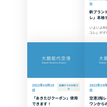
来店ください！ メニュー名：
日
いせど...
新ブラン
レ」本格デ
いよいよ秋
コレ』がデ
能代空港で
階の「カフ
29日午前
す。ぜひ...
2022年10月18
2022年10月
店舗からのお知ら
せ
日
日
「あきたびクーポン」使用
空港2階レ
できます！
ワンから