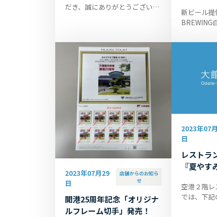
だき、誠にありがとうございま
新ビール提供
す。 店内飲食のお客さまにより
BREWIN
スムーズな提供を行うため、
にく『極み
「テイクアウト販売」の取扱い
まみ付) 空
を令和6...
のカフェピ
日より秋田県.
2023年07月
日
レストラ
『夏やす
2023年07月29
店舗からのお知ら
ア』実施
せ
日
空港２階レ
では、下記
開港25周年記念「オリジナ
みハンバー
ルフレーム切手」発売！
たします！ 