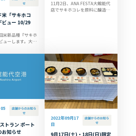
11月2日、ANA FESTA大館能代
せ
店でサキホコレを原料に醸造し
ド米「サキホコ
た日本酒を発売いたします。醸
ビュー 10/29
造元は秋田県内の3つの蔵で、
画像左から「大納川」、「秀よ
田米新品種『サキホ
し」、「...
ビューします。大館
はターミナルビル１
ェピッコロ」で10月
9時より販売いたしま
05
店舗からのお知ら
せ
2022年09月17
店舗からのお知ら
せ
ストラン ポート
日
のお知らせ
9月17日(土)・18日(日)限定