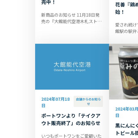
売中！
花善『鶏
始！
新商品のお知らせ 11月18日発
売の『大館能代空港木札ストラ
愛され続け
ップ』をご紹介いたします。表
館駅の駅弁
面は大館能代空港の3レターコ
『鶏めし弁
ード、空港名、開港の年を表示
大館能代空
し、裏...
ロで販売し
980円(税込..
2024年07月18
店舗からのお知ら
せ
日
2024年03月
ポートワンより「テイクア
日
ウト販売終了」のお知らせ
黒にんに
トビール
いつもポートワンをご愛顧いた