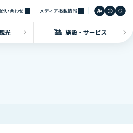
問い合わせ
メディア掲載情報
文
言
検
小
日本語
字
語
索
観光
施設・サービス
中
Engli
サ
大
한국어
イ
・観光INDEX
ビスINDEX
要な方へ
電車
待合室・会議室（予約申込）
簡体中
ズ
合タクシー
学（予約申込）
レンタカー
その他サービス施設
観光
繁体中