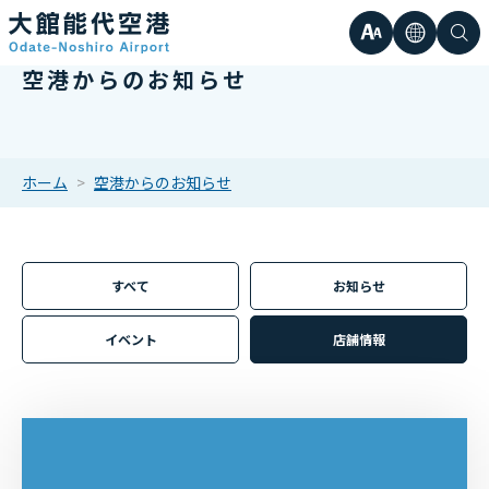
文
言
検
空港からのお知らせ
日本語
小
字
語
索
Englis
中
サ
한국어
ホーム
空港からのお知らせ
大
簡体中
イ
繁体中
すべて
お知らせ
ズ
イベント
店舗情報