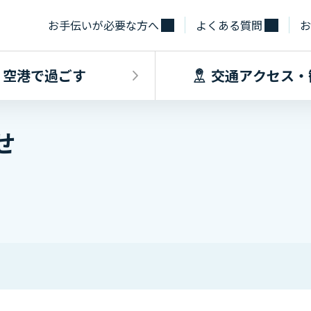
お手伝いが必要な方へ
よくある質問
お
空港で過ごす
交通アクセス・
せ
飛行機に乗るINDEX
空港で過ごすINDEX
交通アクセス
施設・サー
フライト情報
フロアマップ
出発手続き
レストラン
バス
お手伝いが必
到着手続き
カフェ
貨物
お土産
タクシー・乗
取材・団体見
駐車場