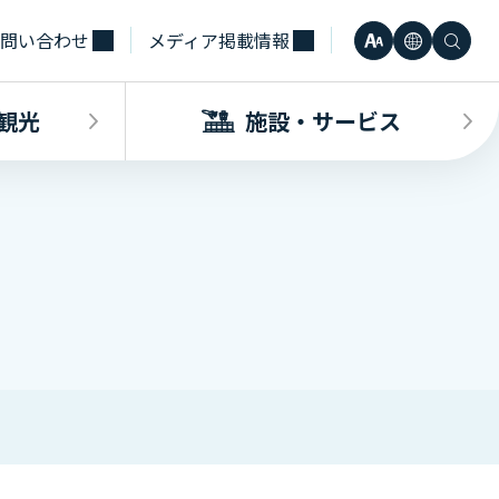
問い合わせ
メディア掲載情報
文
言
検
小
日本語
字
語
索
観光
施設・サービス
中
Engli
サ
大
한국어
イ
・観光INDEX
ビスINDEX
要な方へ
電車
待合室・会議室（予約申込）
簡体中
ズ
合タクシー
学（予約申込）
レンタカー
その他サービス施設
観光
繁体中