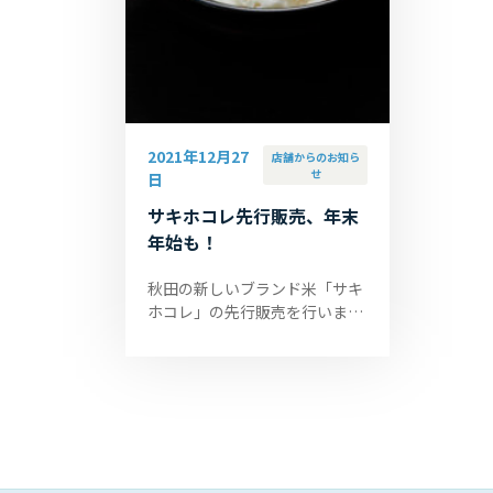
2021年12月27
店舗からのお知ら
せ
日
サキホコレ先行販売、年末
年始も！
秋田の新しいブランド米「サキ
ホコレ」の先行販売を行いま
す。 ぜひ、年末年始に秋田米新
品種「サキホコレ」をお楽しみ
ください。 販売場所 カフェピ
ッコ...