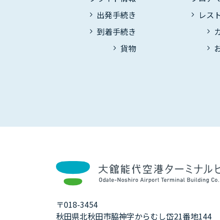
出発手続き
レス
到着手続き
貨物
〒018-3454
秋田県北秋田市脇神字からむし岱21番地144