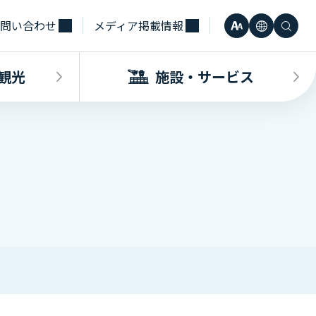
問い合わせ
メディア掲載情報
文
言
検
小
日本語
字
語
索
観光
施設・サービス
中
Engli
サ
大
한국어
イ
・観光INDEX
ビスINDEX
要な方へ
電車
待合室・会議室（予約申込）
簡体中
ズ
合タクシー
学（予約申込）
レンタカー
その他サービス施設
観光
繁体中