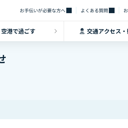
お手伝いが必要な方へ
よくある質問
お
空港で過ごす
交通アクセス・
せ
飛行機に乗るINDEX
空港で過ごすINDEX
交通アクセス
施設・サー
フライト情報
フロアマップ
出発手続き
レストラン
バス
お手伝いが必
到着手続き
カフェ
貨物
お土産
タクシー・乗
取材・団体見
駐車場