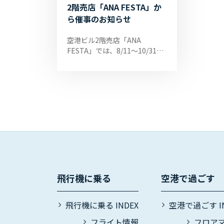
2階売店「ANA FESTA」か
ら催事のお知らせ
空港ビル2階売店「ANA
FESTA」では、8/11～10/31の
期間、【全国カレー大集合】と
いう催事を開催しております。
全国から選りすぐりの人気のカ
レーを20種類お...
飛行機に乗る
空港で過ごす
飛行機に乗る INDEX
空港で過ごす IN
フライト情報
フロア