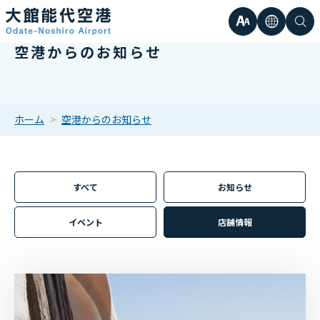
文
言
検
空港からのお知らせ
日本語
小
字
語
索
Englis
中
サ
한국어
ホーム
空港からのお知らせ
大
簡体中
イ
繁体中
すべて
お知らせ
ズ
イベント
店舗情報