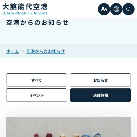
文
言
検
空港からのお知らせ
日本語
小
字
語
索
Englis
中
サ
한국어
ホーム
空港からのお知らせ
大
簡体中
イ
繁体中
すべて
お知らせ
ズ
イベント
店舗情報