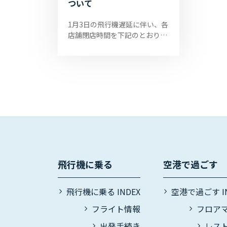
ついて
1月3日の飛行機遅延に伴い、各
店舗閉店時間を下記のとおり延
長いたします。 レストランポー
トワン 営業時間／9:30～
18:00 →19:00閉店（ラストオ
ーダー18:2...
飛行機に乗る
空港で過ごす
飛行機に乗る INDEX
空港で過ごす IN
フライト情報
フロア
出発手続き
レス