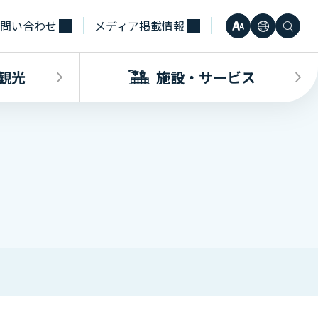
問い合わせ
メディア掲載情報
文
言
検
小
日本語
字
語
索
観光
施設・サービス
中
Engli
サ
大
한국어
イ
・観光INDEX
ビスINDEX
要な方へ
電車
待合室・会議室（予約申込）
簡体中
ズ
合タクシー
学（予約申込）
レンタカー
その他サービス施設
観光
繁体中