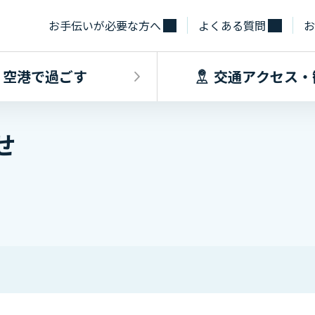
お手伝いが必要な方へ
よくある質問
お
空港で過ごす
交通アクセス・
せ
飛行機に乗るINDEX
空港で過ごすINDEX
交通アクセス
施設・サー
フライト情報
フロアマップ
出発手続き
レストラン
バス
お手伝いが必
到着手続き
カフェ
貨物
お土産
タクシー・乗
取材・団体見
駐車場