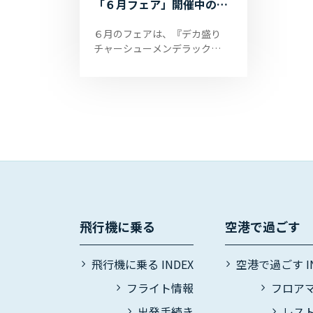
「６月フェア」開催中のお
知らせ
６月のフェアは、『デカ盛り
チャーシューメンデラック
ス』！！ 心を込めて作った３種
類の手づくりチャーシューが
300ｇ乗った極太麵330ｇの計
630ｇ！！ ボ...
飛行機に乗る
空港で過ごす
飛行機に乗る INDEX
空港で過ごす IN
フライト情報
フロア
出発手続き
レス