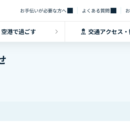
お手伝いが必要な方へ
よくある質問
お
空港で過ごす
交通アクセス・
せ
飛行機に乗るINDEX
空港で過ごすINDEX
交通アクセス
施設・サー
フライト情報
フロアマップ
出発手続き
レストラン
バス
お手伝いが必
到着手続き
カフェ
貨物
お土産
タクシー・乗
取材・団体見
駐車場