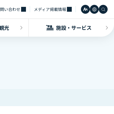
問い合わせ
メディア掲載情報
文
言
検
小
日本語
字
語
索
観光
施設・サービス
中
Engli
サ
大
한국어
イ
・観光INDEX
ビスINDEX
要な方へ
電車
待合室・会議室（予約申込）
簡体中
ズ
合タクシー
学（予約申込）
レンタカー
その他サービス施設
観光
繁体中