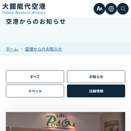
文
言
検
空港からのお知らせ
日本語
小
字
語
索
Englis
中
サ
한국어
ホーム
空港からのお知らせ
大
簡体中
イ
繁体中
すべて
お知らせ
ズ
イベント
店舗情報