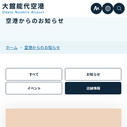
文
言
検
空港からのお知らせ
日本語
小
字
語
索
Englis
中
サ
한국어
ホーム
空港からのお知らせ
大
簡体中
イ
繁体中
すべて
お知らせ
ズ
イベント
店舗情報