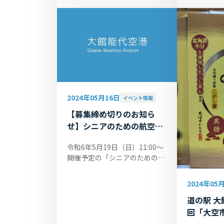
スムーズな提供を行うため、
at 旅客
「テイクアウト販売」の取扱い
加工品、野..
を令和6...
2024年05月16日
イベント情報
【募集締め切りのお知ら
せ】シニアのための航空券
予約セミナー
令和6年5月19日（日）11:00～
開催予定の「シニアのための航
空券予約セミナー」は、先着制
で定員に達したため、募集を締
2024年05
め切らせていただきました。 参
道の駅 大
加をご...
回「大空
めの航空