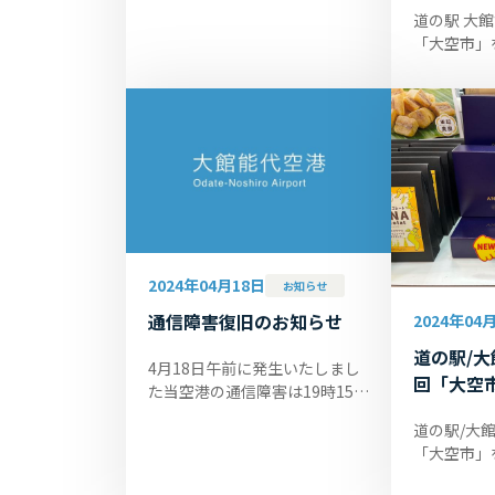
道の駅 大館
催♪
「大空市」
開催いたし
10:00～1
「シニアの
ミナー」を..
2024年04月18日
お知らせ
通信障害復旧のお知らせ
2024年04
道の駅/大
4月18日午前に発生いたしまし
回「大空
た当空港の通信障害は19時15分
に復旧いたしました。明日（4
道の駅/大館
月19日）の運航や搭乗手続きは
「大空市」
平常どおりでございます。大変
開催いたし
なご迷惑...