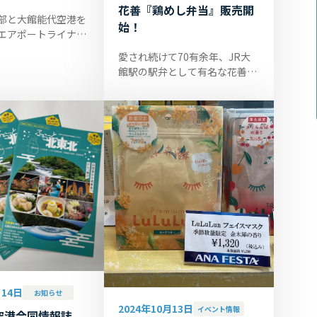
花善『鶏めし弁当』販売開
部と大館能代空港を
始！
エアポートライナ
実験が令和6年12月1
愛され続けて70有余年、JR大
トします。AIオンデ
館駅の駅弁として有名な花善の
ステムを活用し、秋
『鶏めし弁当』を11月1日より
大館能代空港1階カフェピッコ
ロで販売しております。価格は
980円(税込...
月14日
お知らせ
2024年10月13日
イベント情報
空港合同情報誌、