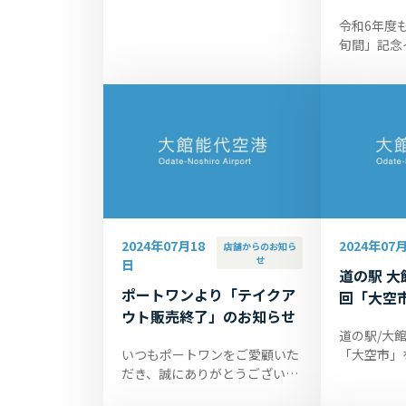
（木） 秋田県外在住の方が、羽
♪
田空港発－大館能代空港着の航
令和6年度
空便に搭乗した日に対象宿泊施
旬間」記念
設に宿泊すると...
空港スカイ
催が決定い
イベントを
場をお待...
2024年07月18
2024年07
店舗からのお知ら
せ
日
道の駅 大
ポートワンより「テイクア
回「大空
ウト販売終了」のお知らせ
道の駅/大館
いつもポートワンをご愛顧いた
「大空市」
だき、誠にありがとうございま
開催いたし
す。 店内飲食のお客さまにより
10:00～1