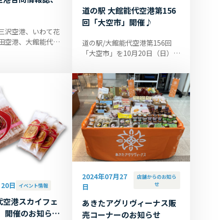
道の駅 大館能代空港第156
回「大空市」開催♪
三沢空港、いわて花
田空港、大館能代空
道の駅/大館能代空港第156回
ミナルビル運営会社
「大空市」を10月20日（日）に
5空港合同情報誌
開催いたします。開催時間は
北東北2024』を刊行
10:00～14:30です。 ■大空市
.
at 旅客ビル前特設会場 ♪水産
加工品、...
2024年07月27
店舗からのお知ら
月20日
せ
イベント情報
日
代空港スカイフェ
あきたアグリヴィーナス販
4」開催のお知らせ
売コーナーのお知らせ