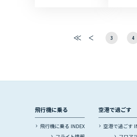
10:00～1
at 旅客
加工品、野..
3
4
最
前
初
へ
へ
飛行機に乗る
空港で過ごす
飛行機に乗る INDEX
空港で過ごす IN
フライト情報
フロア