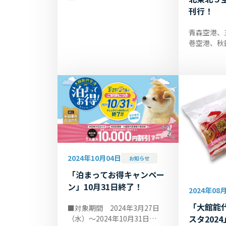
客・調理スタッフを募集してお
刊行！
ります。経験・年齢不問です。
ご興味のある方のご応募をお待
青森空港、
ちしてお...
巻空港、秋
港の各ター
は、北東北
『ふらっと
しました。..
2024年10月04日
お知らせ
「泊まってお得キャンペー
ン」10月31日終了！
2024年08
「大館能
■対象期間 2024年3月27日
スタ202
（水）～2024年10月31日