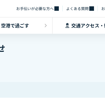
お手伝いが必要な方へ
よくある質問
お
空港で過ごす
交通アクセス・
せ
飛行機に乗るINDEX
空港で過ごすINDEX
交通アクセス
施設・サー
フライト情報
フロアマップ
出発手続き
レストラン
バス
お手伝いが必
到着手続き
カフェ
貨物
お土産
タクシー・乗
取材・団体見
駐車場