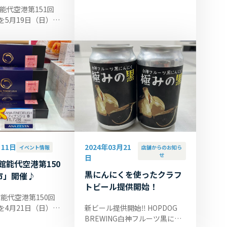
能代空港第151回
を5月19日（日）に
ます。開催時間は
4:30です。 また、同日
ための航空券予約セ
.
月11日
2024年03月21
イベント情報
店舗からのお知ら
せ
日
館能代空港第150
黒にんにくを使ったクラフ
市」開催♪
トビール提供開始！
能代空港第150回
を4月21日（日）に
新ビール提供開始‼ HOPDOG
ます。開催時間は
BREWING白神フルーツ黒にん