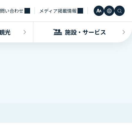
問い合わせ
メディア掲載情報
文
言
検
小
日本語
字
語
索
観光
施設・サービス
中
Engli
サ
大
한국어
イ
・観光INDEX
ビスINDEX
要な方へ
電車
待合室・会議室（予約申込）
簡体中
ズ
合タクシー
学（予約申込）
レンタカー
その他サービス施設
観光
繁体中