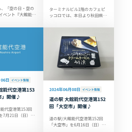
も、「空の日・空の
ターミナルビル1階のカフェピ
イベント『大館能代
ッコロでは、本日より秋田県女
フェスタ2024』の開
性農業者ネットワーク「あきた
たしました。様々な
アグリヴィーナスネットワー
準備し、皆様のご来
ク」の農産加工品を販売してお
ります。こ...
月06日
イベント情報
館能代空港第153
2024年06月08日
イベント情報
市」開催♪
道の駅 大館能代空港第152
回「大空市」開催♪
能代空港第153回
を7月21日（日）に
道の駅/大館能代空港第152回
ます。開催時間は
「大空市」を6月16日（日）に
4:30です。 ■大空市
開催いたします。開催時間は