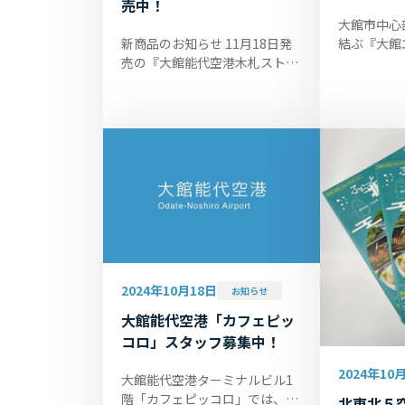
売中！
大館市中心
新商品のお知らせ 11月18日発
結ぶ『大館
売の『大館能代空港木札ストラ
ー』の実証
ップ』をご紹介いたします。表
日、スター
面は大館能代空港の3レターコ
マンド型シ
ード、空港名、開港の年を表示
田自動...
し、裏...
2024年10月18日
お知らせ
大館能代空港「カフェピッ
コロ」スタッフ募集中！
2024年10
大館能代空港ターミナルビル1
階「カフェピッコロ」では、接
北東北５