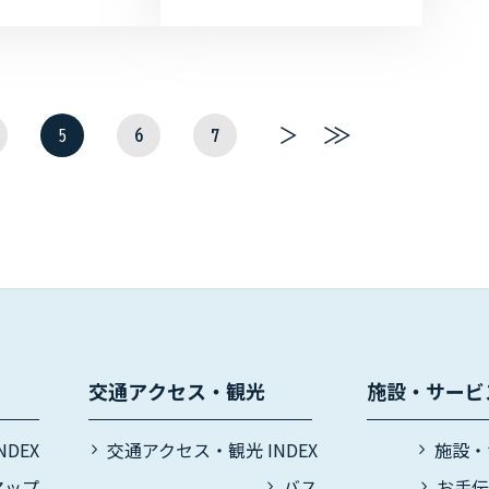
4:30です。 ■大空市
にく『極みの黒』750円 (おつ
ビル前特設会場 ♪水産
まみ付) 空港ターミナルビル1F
.
のカフェピッコロでは、3月21
日より秋田県...
5
6
7
次
最
へ
後
へ
交通アクセス・観光
施設・サービ
DEX
交通アクセス・観光 INDEX
施設・
マップ
バス
お手