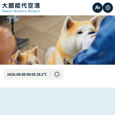
字
语
小的
符
言
中等的
大
大的
小
2026.08.08 08:00 28.1℃