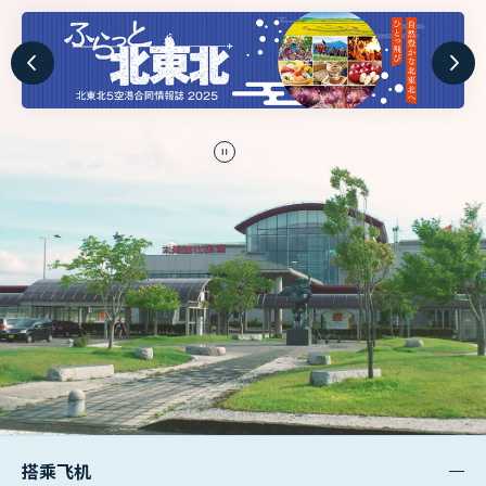
停
止
搭乘飞机