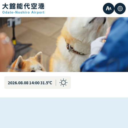
글
언
작은
자
어
중간
크
큰
기
2026.08.08 14:00 31.5℃