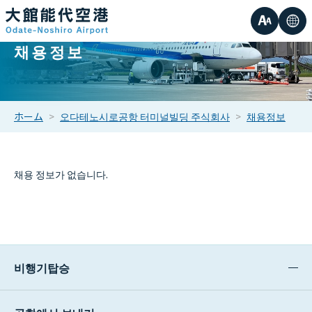
글
언
채용정보
작은
자
어
중간
크
ホーム
오다테노시로공항 터미널빌딩 주식회사
채용정보
큰
기
채용 정보가 없습니다.
비행기탑승