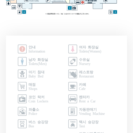
안내
여자 화장실
Information
Toilets(Women)
남자 화장실
수유실
Toilets(Men)
Nursery
아기 침대
레스토랑
Baby Bed
Restaurant
매점
카페
Shops
Cafe
코인 락커
렌터카
Coin Lockers
Rent a Car
파출소
자동판매기
Police
Vending Machine
버스 승강장
택시 승강장
Bus
Taxi