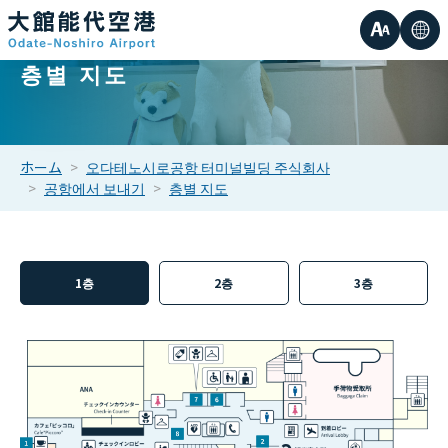
글
언
층별 지도
작은
자
어
중간
크
ホーム
오다테노시로공항 터미널빌딩 주식회사
공항에서 보내기
층별 지도
큰
기
1층
2층
3층