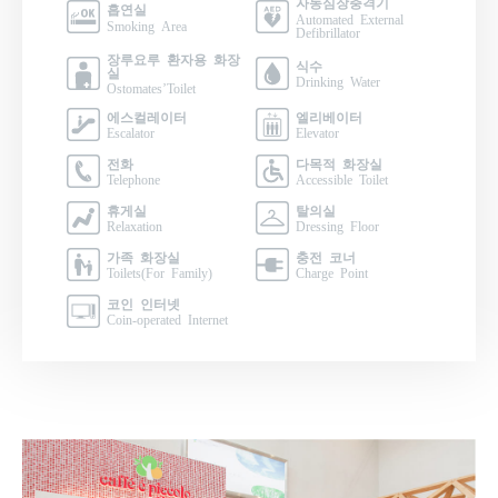
자동심장충격기
흡연실
Automated External
Smoking Area
Defibrillator
장루요루 환자용 화장
식수
실
Drinking Water
Ostomates’Toilet
에스컬레이터
엘리베이터
Escalator
Elevator
전화
다목적 화장실
Telephone
Accessible Toilet
휴게실
탈의실
Relaxation
Dressing Floor
가족 화장실
충전 코너
Toilets(For Family)
Charge Point
코인 인터넷
Coin-operated Internet